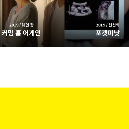
2019 / 웨인 왕
2019 / 신선희
커밍 홈 어게인
포겟미낫