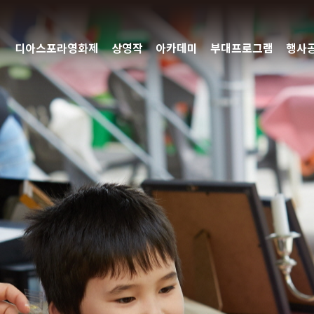
디아스포라영화제
상영작
아카데미
부대프로그램
행사