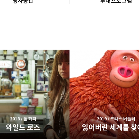
행사공간
부대프로그램
2018 / 톰 하퍼
2019 / 크리스 버틀러
와일드 로즈
잃어버린 세계를 찾